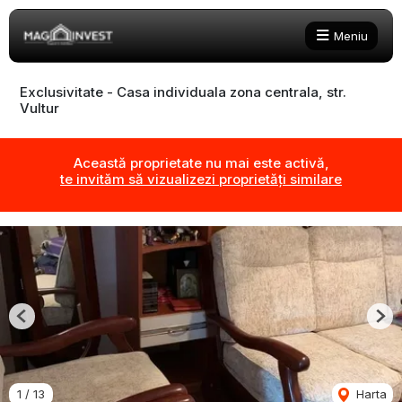
Meniu
Exclusivitate - Casa individuala zona centrala, str.
Vultur
Această proprietate nu mai este activă,
te invităm să vizualizezi proprietăți similare
Previous
Nex
1
/
13
Harta