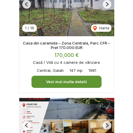
Previous
Next
1
/
16
Harta
Casa din caramida – Zona Centrala, Parc CFR –
Pret 170.000 EUR
170,000 €
Casă / Vilă cu 4 camere de vânzare
Central, Galati
147 mp
1981
Vezi mai multe detalii
Previous
Next