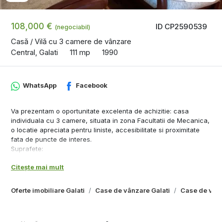
108,000 €
ID CP2590539
(negociabil)
Casă / Vilă cu 3 camere de vânzare
Central, Galati
111 mp
1990
WhatsApp
Facebook
Va prezentam o oportunitate excelenta de achizitie: casa
individuala cu 3 camere, situata in zona Facultatii de Mecanica,
o locatie apreciata pentru liniste, accesibilitate si proximitate
fata de puncte de interes.
Suprafete:
- Teren: 145 mp
Citește mai mult
- Suprafata construita: 120 mp
- Suprafata utila: 111 mp
Compartimentare practica si functionala:
Oferte imobiliare Galati
Case de vânzare Galati
Case de vânz
- 3 camere spatioase si luminoase
- 2 bai, ideale pentru o familie
- Bucatarie separata si functionala