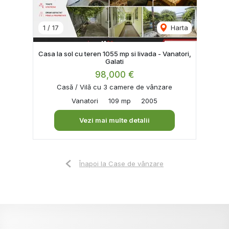
1
/
17
Harta
Casa la sol cu teren 1055 mp si livada - Vanatori,
Galati
98,000 €
Casă / Vilă cu 3 camere de vânzare
Vanatori
109 mp
2005
Vezi mai multe detalii
Înapoi la Case de vânzare