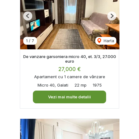
Previous
Next
1
/
7
Harta
De vanzare garsoniera micro 40, et. 3/3, 27.000
euro
27,000 €
Apartament cu 1 camere de vânzare
Micro 40, Galati
22 mp
1975
Vezi mai multe detalii