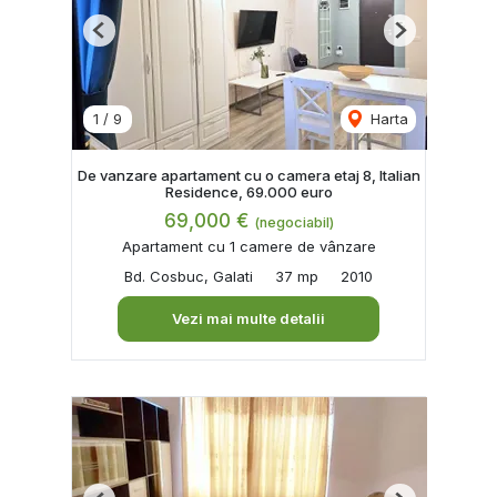
Previous
Next
1
/
9
Harta
De vanzare apartament cu o camera etaj 8, Italian
Residence, 69.000 euro
69,000 €
(negociabil)
Apartament cu 1 camere de vânzare
Bd. Cosbuc, Galati
37 mp
2010
Vezi mai multe detalii