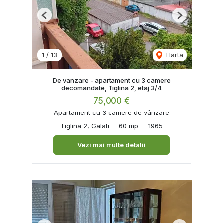
Previous
Next
1
/
13
Harta
De vanzare - apartament cu 3 camere
decomandate, Tiglina 2, etaj 3/4
75,000 €
Apartament cu 3 camere de vânzare
Tiglina 2, Galati
60 mp
1965
Vezi mai multe detalii