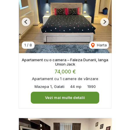
Previous
Next
1
/
8
Harta
Apartament cu o camera – Faleza Dunarii, langa
Union Jack
74,000 €
Apartament cu 1 camere de vânzare
Mazepa 1, Galati
44 mp
1990
Vezi mai multe detalii