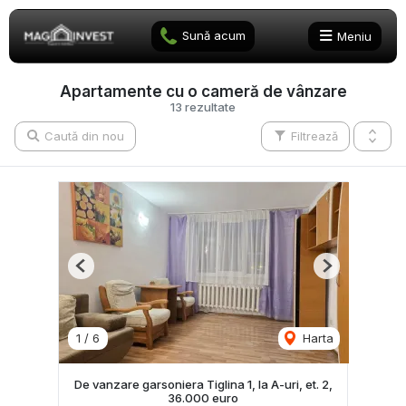
Sună acum
Meniu
Apartamente cu o cameră de vânzare
13 rezultate
Caută din nou
Filtrează
Previous
Next
1
/
6
Harta
De vanzare garsoniera Tiglina 1, la A-uri, et. 2,
36.000 euro