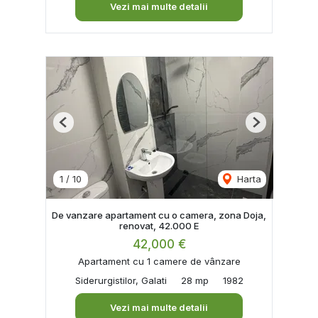
Vezi mai multe detalii
Previous
Next
1
/
10
Harta
De vanzare apartament cu o camera, zona Doja,
renovat, 42.000 E
42,000 €
Apartament cu 1 camere de vânzare
Siderurgistilor, Galati
28 mp
1982
Vezi mai multe detalii