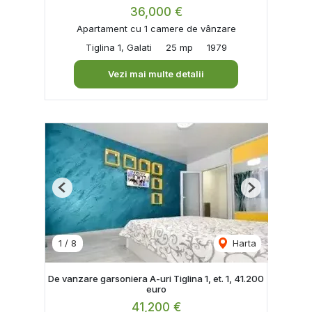
36,000 €
Apartament cu 1 camere de vânzare
Tiglina 1, Galati
25 mp
1979
Vezi mai multe detalii
Previous
Next
1
/
8
Harta
De vanzare garsoniera A-uri Tiglina 1, et. 1, 41.200
euro
41,200 €