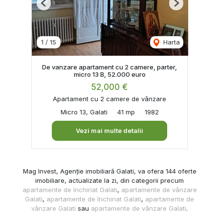
Previous
Next
1
/
15
Harta
De vanzare apartament cu 2 camere, parter,
micro 13 B, 52.000 euro
52,000 €
Apartament cu 2 camere de vânzare
Micro 13, Galati
41 mp
1982
Vezi mai multe detalii
Mag Invest, Agenție imobiliară Galati, va ofera 144 oferte
imobiliare, actualizate la zi, din categorii precum
apartamente de închiriat Galati
,
apartamente de vânzare
Galati
,
apartamente de închiriat Galati
,
apartamente de
vânzare Galati
sau
apartamente de vânzare Galati
.