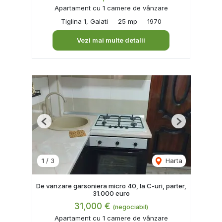
Apartament cu 1 camere de vânzare
Tiglina 1, Galati
25 mp
1970
Vezi mai multe detalii
Previous
Next
1
/
3
Harta
De vanzare garsoniera micro 40, la C-uri, parter,
31.000 euro
31,000 €
(negociabil)
Apartament cu 1 camere de vânzare