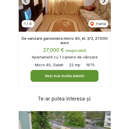
Previous
Next
1
/
6
Harta
De vanzare garsoniera micro 40, et. 3/3, 27.000
euro
27,000 €
(negociabil)
Apartament cu 1 camere de vânzare
Micro 40, Galati
22 mp
1975
Vezi mai multe detalii
Te-ar putea interesa și: