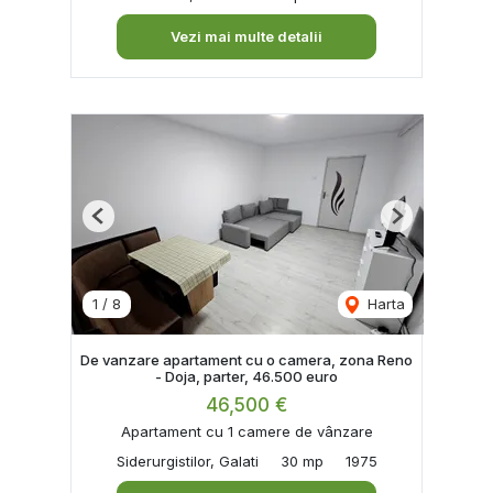
Vezi mai multe detalii
Previous
Next
1
/
8
Harta
De vanzare apartament cu o camera, zona Reno
- Doja, parter, 46.500 euro
46,500 €
Apartament cu 1 camere de vânzare
Siderurgistilor, Galati
30 mp
1975