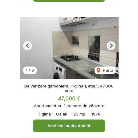
Previous
Next
1
/
9
Harta
De vanzare garsoniera, Tiglina 1, etaj 1, 47.000
euro
47,000 €
Apartament cu 1 camere de vânzare
Tiglina 1, Galati
25 mp
1970
Vezi mai multe detalii