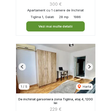
300 €
Apartament cu 1 camere de închiriat
Tiglina 1, Galati
28 mp
1986
Vezi mai multe detalii
Previous
Next
1
/
5
Harta
De inchiriat garsoniera zona Tiglina, etaj 4, 1200
lei
229 €