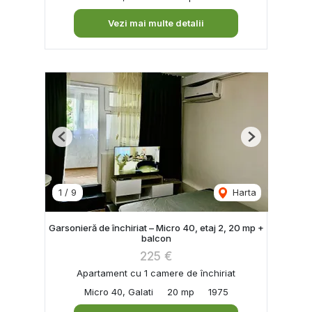
Vezi mai multe detalii
Previous
Next
1
/
9
Harta
Garsonieră de închiriat – Micro 40, etaj 2, 20 mp +
balcon
225 €
Apartament cu 1 camere de închiriat
Micro 40, Galati
20 mp
1975