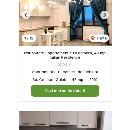
Previous
Next
1
/
12
Harta
Exclusivitate - apartament cu o camera, 40 mp -
Italian Residence
370 €
Apartament cu 1 camere de închiriat
Bd. Cosbuc, Galati
45 mp
2019
Vezi mai multe detalii