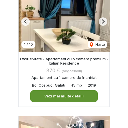
Previous
Next
1
/
10
Harta
Exclusivitate - Apartament cu o camera premium -
Italian Residence
370 €
(negociabil)
Apartament cu 1 camere de închiriat
Bd. Cosbuc, Galati
45 mp
2019
Vezi mai multe detalii