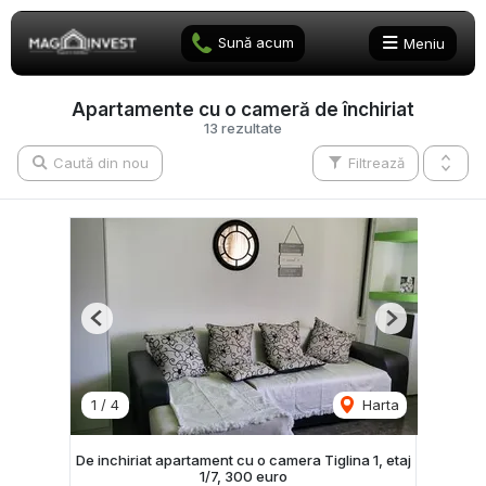
Sună acum
Meniu
Apartamente cu o cameră de închiriat
13 rezultate
Caută din nou
Filtrează
Previous
Next
1
/
4
Harta
De inchiriat apartament cu o camera Tiglina 1, etaj
1/7, 300 euro