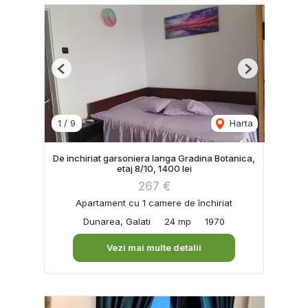
Previous
Next
1
/
9
Harta
De inchiriat garsoniera langa Gradina Botanica,
etaj 8/10, 1400 lei
267 €
Apartament cu 1 camere de închiriat
Dunarea, Galati
24 mp
1970
Vezi mai multe detalii