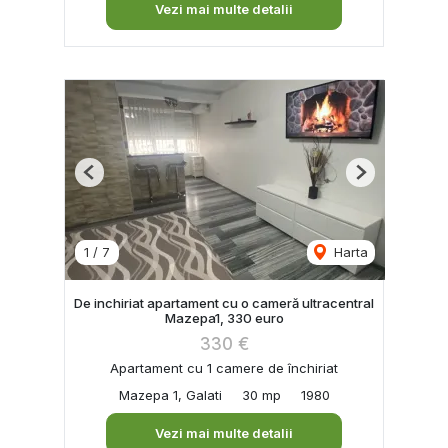
Vezi mai multe detalii
Previous
Next
1
/
7
Harta
De inchiriat apartament cu o cameră ultracentral
Mazepa1, 330 euro
330 €
Apartament cu 1 camere de închiriat
Mazepa 1, Galati
30 mp
1980
Vezi mai multe detalii