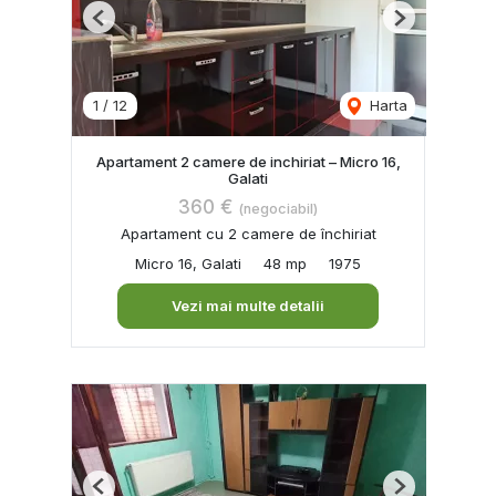
Previous
Next
1
/
12
Harta
Apartament 2 camere de inchiriat – Micro 16,
Galati
360 €
(negociabil)
Apartament cu 2 camere de închiriat
Micro 16, Galati
48 mp
1975
Vezi mai multe detalii
Previous
Next