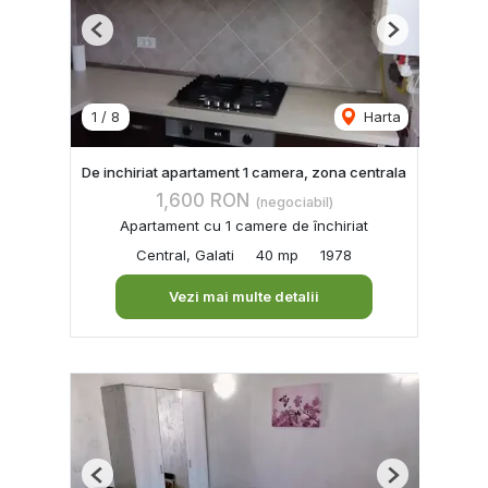
Previous
Next
1
/
8
Harta
De inchiriat apartament 1 camera, zona centrala
1,600 RON
(negociabil)
Apartament cu 1 camere de închiriat
Central, Galati
40 mp
1978
Vezi mai multe detalii
Previous
Next