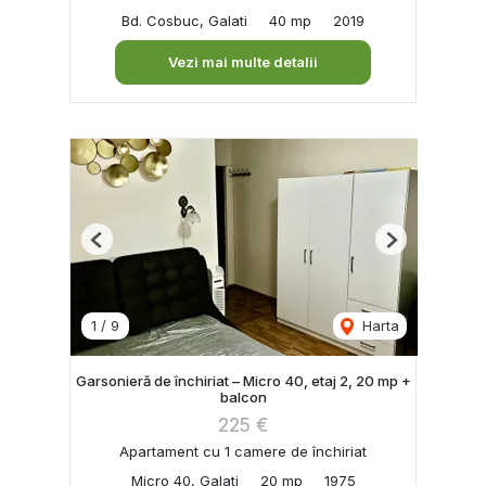
Bd. Cosbuc, Galati
40 mp
2019
Vezi mai multe detalii
Previous
Next
1
/
9
Harta
Garsonieră de închiriat – Micro 40, etaj 2, 20 mp +
balcon
225 €
Apartament cu 1 camere de închiriat
Micro 40, Galati
20 mp
1975