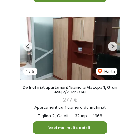
Previous
Next
1
/
5
Harta
De Inchiriat apartament 1camera Mazepa 1, G-uri
etaj 2/7, 1450 lei
277 €
Apartament cu 1 camere de închiriat
Tiglina 2, Galati
32 mp
1968
Vezi mai multe detalii