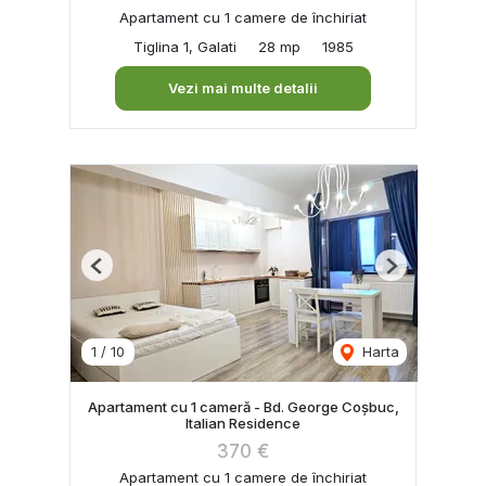
Apartament cu 1 camere de închiriat
Tiglina 1, Galati
28 mp
1985
Vezi mai multe detalii
Previous
Next
1
/
10
Harta
Apartament cu 1 cameră - Bd. George Coșbuc,
Italian Residence
370 €
Apartament cu 1 camere de închiriat