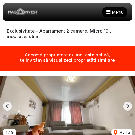
Meniu
Exclusivitate – Apartament 2 camere, Micro 19 ,
mobilat si utilat
Această proprietate nu mai este activă,
te invităm să vizualizezi proprietăți similare
Previous
Nex
1
/
8
Harta