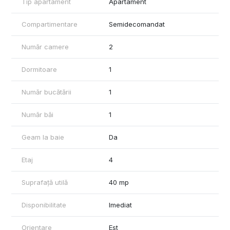
Tip apartament
Apartament
Pozitionare excelenta, acces rapid la mijloace de transport,
magazine si scoli
Compartimentare
Semidecomandat
Pret: 47.000 euro.
Comision 1,5% din valoarea de tranzactionare.
Număr camere
2
Pentru detalii si programarea unei vizionari:
Dormitoare
1
Ene Liliana – MAG Invest
Telefon: 0746 252 252
Număr bucătării
1
Număr băi
1
Geam la baie
Da
Etaj
4
Suprafață utilă
40 mp
Disponibilitate
Imediat
Orientare
Est