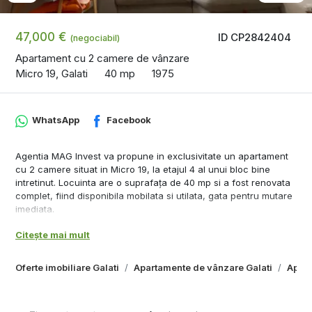
47,000 €
ID CP2842404
(negociabil)
Apartament cu 2 camere de vânzare
Micro 19, Galati
40 mp
1975
WhatsApp
Facebook
Agentia MAG Invest va propune in exclusivitate un apartament
cu 2 camere situat in Micro 19, la etajul 4 al unui bloc bine
intretinut. Locuinta are o suprafața de 40 mp si a fost renovata
complet, fiind disponibila mobilata si utilata, gata pentru mutare
imediata.
Caracteristici:
Citește mai mult
Suprafata utila: 44 mp
Oferte imobiliare Galati
Apartamente de vânzare Galati
Apart
Renovare totala – instalatii, finisaje, mobilier
Living luminos si dormitor confortabil
Bucatarie mobilata si utilata complet
Baie modernizata, cu geam