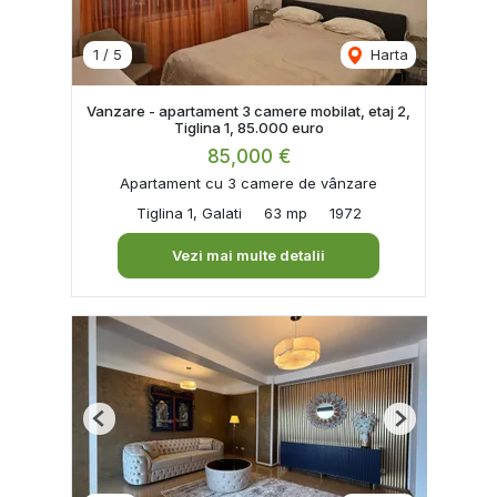
1
/
5
Harta
Vanzare - apartament 3 camere mobilat, etaj 2,
Tiglina 1, 85.000 euro
85,000 €
Apartament cu 3 camere de vânzare
Tiglina 1, Galati
63 mp
1972
Vezi mai multe detalii
Previous
Next