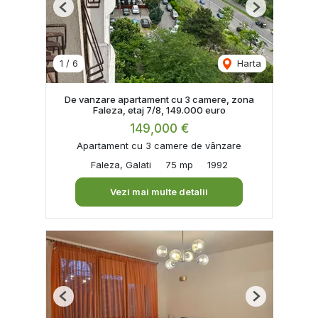
Previous
Next
1
/
6
Harta
De vanzare apartament cu 3 camere, zona
Faleza, etaj 7/8, 149.000 euro
149,000 €
Apartament cu 3 camere de vânzare
Faleza, Galati
75 mp
1992
Vezi mai multe detalii
Previous
Next