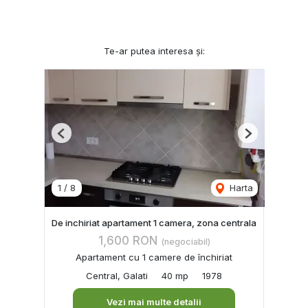
Te-ar putea interesa și:
Previous
Next
1
/
8
Harta
De inchiriat apartament 1 camera, zona centrala
1,600 RON
(negociabil)
Apartament cu 1 camere de închiriat
Central, Galati
40 mp
1978
Vezi mai multe detalii