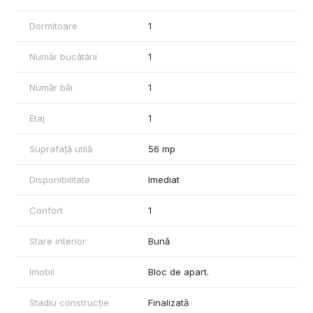
Dormitoare
1
Număr bucătării
1
Număr băi
1
Etaj
1
Suprafață utilă
56 mp
Disponibilitate
Imediat
Confort
1
Stare interior
Bună
Imobil
Bloc de apart.
Stadiu construcție
Finalizată