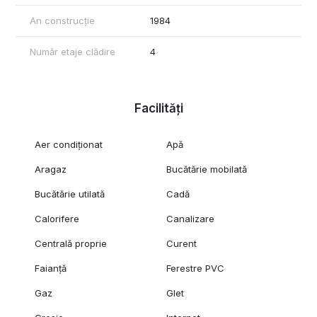
An construcție
1984
Număr etaje clădire
4
Facilități
Aer condiționat
Apă
Aragaz
Bucătărie mobilată
Bucătărie utilată
Cadă
Calorifere
Canalizare
Centrală proprie
Curent
Faianță
Ferestre PVC
Gaz
Glet