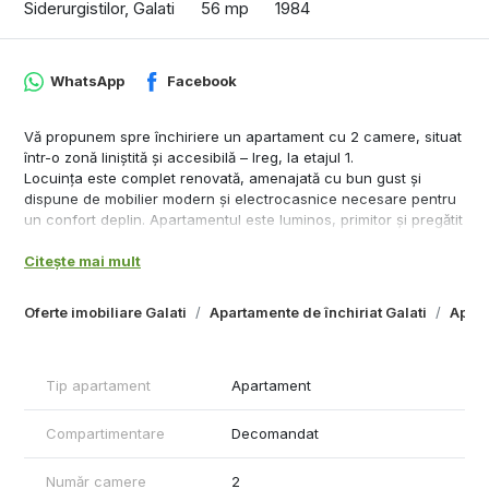
Siderurgistilor, Galati
56 mp
1984
WhatsApp
Facebook
Vă propunem spre închiriere un apartament cu 2 camere, situat
într-o zonă liniștită și accesibilă – Ireg, la etajul 1.
Locuința este complet renovată, amenajată cu bun gust și
dispune de mobilier modern și electrocasnice necesare pentru
un confort deplin. Apartamentul este luminos, primitor și pregătit
pentru mutare imediată.
Citește mai mult
- Complet mobilat și utilat
- Renovare modernă
- Etaj 1
Oferte imobiliare Galati
Apartamente de închiriat Galati
Apart
- Disponibil imediat.
Preț: 400 Euro/lună
La incheierea contractului de inchiriere chiriasul va achita
Tip apartament
Apartament
prima chirie, o garantie egala cu chiria si comisionul agentiei
imobiliare.
Pentru detalii și programarea unei vizionări: 0746.252.252 Liliana
Compartimentare
Decomandat
Ene.
Număr camere
2