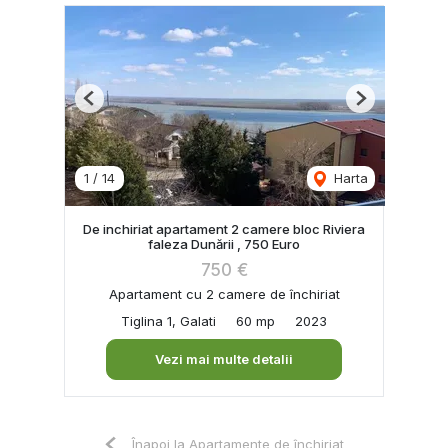
Previous
Next
1
/
14
Harta
De inchiriat apartament 2 camere bloc Riviera
faleza Dunării , 750 Euro
750 €
Apartament cu 2 camere de închiriat
Tiglina 1, Galati
60 mp
2023
Vezi mai multe detalii
Înapoi la Apartamente de închiriat