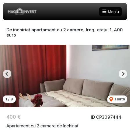
Meniu
De inchiriat apartament cu 2 camere, Ireg, etajul 1, 400
euro
Previous
Nex
1
/
8
Harta
400 €
ID CP3097444
Apartament cu 2 camere de închiriat