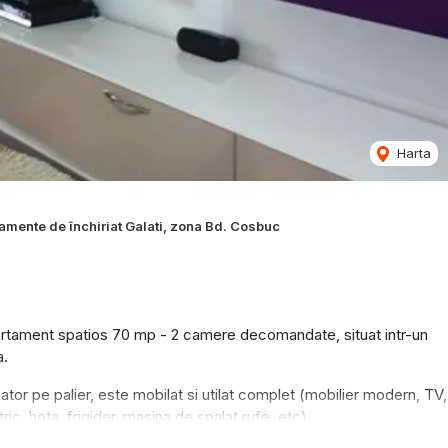
Harta
amente de închiriat Galati, zona Bd. Cosbuc
partament spatios 70 mp - 2 camere decomandate, situat intr-un
a.
scator pe palier, este mobilat si utilat complet (mobilier modern, TV,
ic, hota, frigider, masina de spalat rufe, etc)