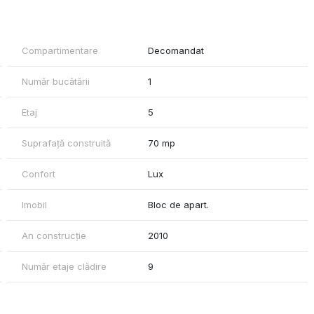
ferinta pe termen lung.
Compartimentare
Decomandat
Număr bucătării
1
Etaj
5
Suprafață construită
70 mp
Confort
Lux
Imobil
Bloc de apart.
An construcție
2010
Număr etaje clădire
9