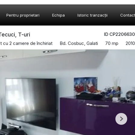
Pentru proprietari
Echipa
Istoric tranzacții
Contac
ID CP2206630
Tecuci, T-uri
 cu 2 camere de închiriat
Bd. Cosbuc, Galati
70 mp
2010
Next