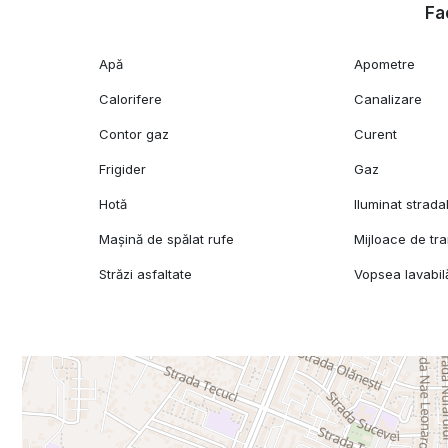
Fac
Apă
Apometre
Calorifere
Canalizare
Contor gaz
Curent
Frigider
Gaz
Hotă
Iluminat strada
Mașină de spălat rufe
Mijloace de tr
Străzi asfaltate
Vopsea lavabil