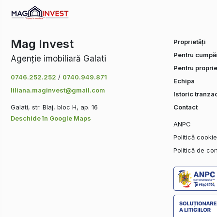
Mag Invest
Proprietăți
Pentru cumpăr
Agenție imobiliară Galati
Pentru proprie
0746.252.252
/
0740.949.871
Echipa
liliana.maginvest@gmail.com
Istoric tranzac
Galati, str. Blaj, bloc H, ap. 16
Contact
Deschide în Google Maps
ANPC
Politică cooki
Politică de con