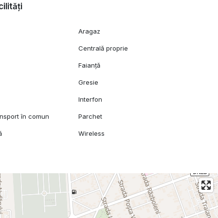
ilități
Aragaz
Centrală proprie
Faianță
Gresie
l
Interfon
ansport în comun
Parchet
ă
Wireless