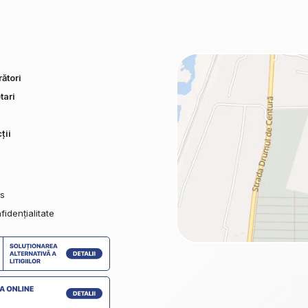
ători
tari
ții
es
fidențialitate