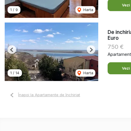
Vezi
1
/
9
Harta
De inchir
Euro
750 €
Previous
Next
Apartament 
Vezi
1
/
14
Harta
Înapoi la Apartamente de închiriat