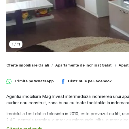
1
/
11
Oferte imobiliare Galati
Apartamente de închiriat Galati
Apart
Trimite pe
WhatsApp
Distribuie pe
Facebook
Agentia imobiliara Mag Invest intermediaza inchirierea unui a
cartier nou construit, zona buna cu toate facilitatile la indeman
Imobilul a fost dat in folosinta in 2010, este prevazut cu lift, u
2 AC, centrala termica, cuptor cu microunde, plita, cuptor electr
Citește mai mult