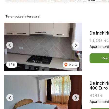
Te-ar putea interesa și:
De inchir
1,600 
Apartament 
Previous
Next
Vezi
1
/
8
Harta
De inchir
400 Euro
400 €
Previous
Next
Apartament 