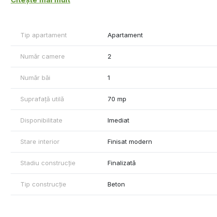
Se solicita o chirie 550 euro si o garantie, se inchiriaza de pre
Se percepe comision de tranzactionare.
Tip apartament
Apartament
Număr camere
2
Număr băi
1
Suprafață utilă
70 mp
Disponibilitate
Imediat
Stare interior
Finisat modern
Stadiu construcție
Finalizată
Tip construcție
Beton