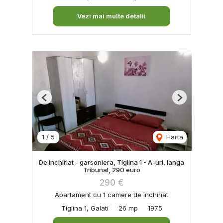
Vezi mai multe detalii
Previous
Next
1
/
5
Harta
De inchiriat - garsoniera, Tiglina 1 - A-uri, langa
Tribunal, 290 euro
290 €
Apartament cu 1 camere de închiriat
Tiglina 1, Galati
26 mp
1975