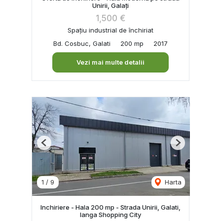
Unirii, Galați
1,500 €
Spațiu industrial de închiriat
Bd. Cosbuc, Galati
200 mp
2017
Vezi mai multe detalii
Previous
Next
1
/
9
Harta
Inchiriere - Hala 200 mp - Strada Unirii, Galati,
langa Shopping City