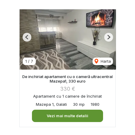
Previous
Next
1
/
7
Harta
De inchiriat apartament cu o cameră ultracentral
Mazepa1, 330 euro
330 €
Apartament cu 1 camere de închiriat
Mazepa 1, Galati
30 mp
1980
Vezi mai multe detalii