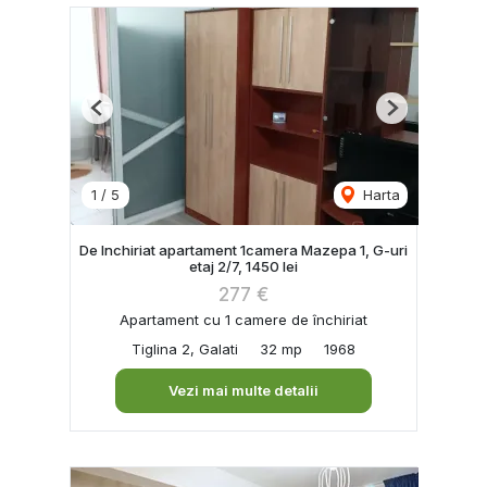
Previous
Next
1
/
5
Harta
De Inchiriat apartament 1camera Mazepa 1, G-uri
etaj 2/7, 1450 lei
277 €
Apartament cu 1 camere de închiriat
Tiglina 2, Galati
32 mp
1968
Vezi mai multe detalii