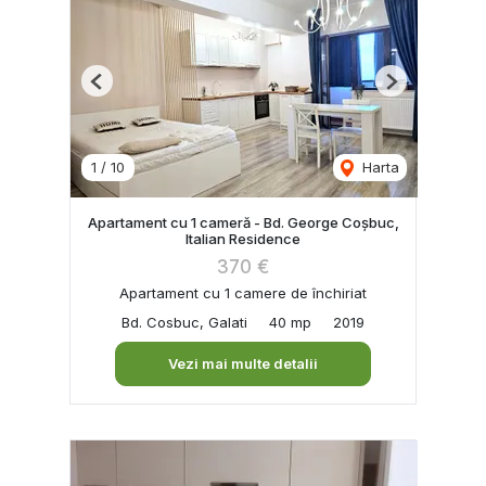
Previous
Next
1
/
10
Harta
Apartament cu 1 cameră - Bd. George Coșbuc,
Italian Residence
370 €
Apartament cu 1 camere de închiriat
Bd. Cosbuc, Galati
40 mp
2019
Vezi mai multe detalii