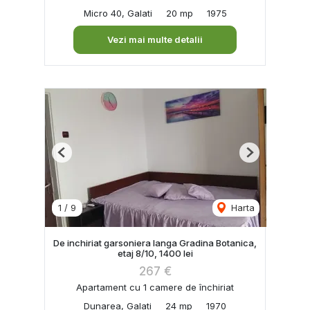
Micro 40, Galati
20 mp
1975
Vezi mai multe detalii
Previous
Next
1
/
9
Harta
De inchiriat garsoniera langa Gradina Botanica,
etaj 8/10, 1400 lei
267 €
Apartament cu 1 camere de închiriat
Dunarea, Galati
24 mp
1970