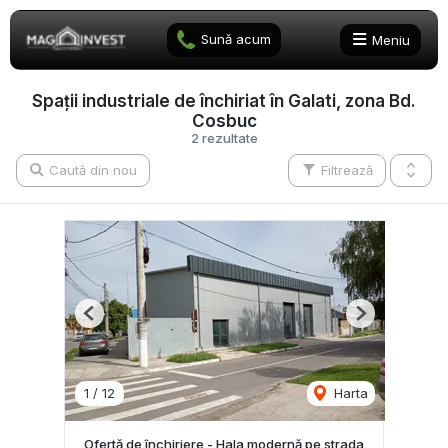
Sună acum
Meniu
Spații industriale de închiriat în Galati, zona Bd.
Cosbuc
2 rezultate
Caută din nou
Filtrează
Previous
Next
1
/
12
Harta
Ofertă de închiriere - Hala modernă pe strada