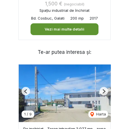
1,500 €
(negociabil)
Spațiu industrial de închiriat
Bd. Cosbuc, Galati
200 mp
2017
Vezi mai multe detalii
Te-ar putea interesa și:
Previous
Next
1
/
9
Harta
De inchiriat – Teren intravilan 2.077 mp – zona