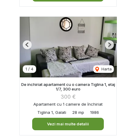
Previous
Next
1
/
4
Harta
De inchiriat apartament cu o camera Tiglina 1, etaj
1/7, 300 euro
300 €
Apartament cu 1 camere de închiriat
Tiglina 1, Galati
28 mp
1986
Vezi mai multe detalii