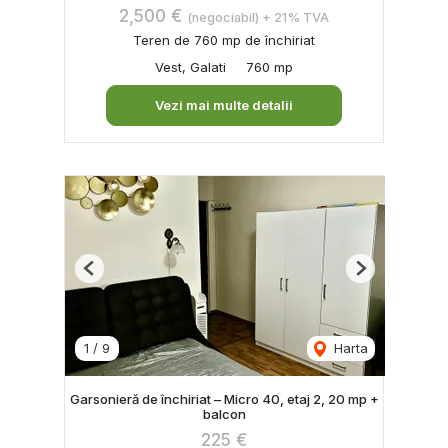
2,500 €
(negociabil) + 21% TVA
Teren de 760 mp de închiriat
Vest, Galati
760 mp
Vezi mai multe detalii
Previous
Next
1
/
9
Harta
Garsonieră de închiriat – Micro 40, etaj 2, 20 mp +
balcon
225 €