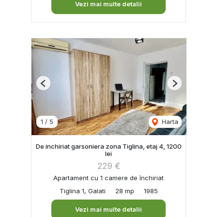
Vezi mai multe detalii
Previous
Next
1
/
5
Harta
De inchiriat garsoniera zona Tiglina, etaj 4, 1200
lei
229 €
Apartament cu 1 camere de închiriat
Tiglina 1, Galati
28 mp
1985
Vezi mai multe detalii