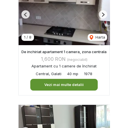
Previous
Next
1
/
8
Harta
De inchiriat apartament 1 camera, zona centrala
1,600 RON
(negociabil)
Apartament cu 1 camere de închiriat
Central, Galati
40 mp
1978
Vezi mai multe detalii