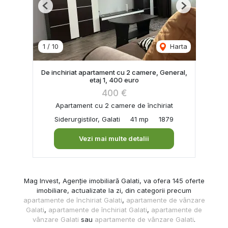
Previous
Next
1
/
10
Harta
De inchiriat apartament cu 2 camere, General,
etaj 1, 400 euro
400 €
Apartament cu 2 camere de închiriat
Siderurgistilor, Galati
41 mp
1879
Vezi mai multe detalii
Mag Invest, Agenție imobiliară Galati, va ofera 145 oferte
imobiliare, actualizate la zi, din categorii precum
apartamente de închiriat Galati
,
apartamente de vânzare
Galati
,
apartamente de închiriat Galati
,
apartamente de
vânzare Galati
sau
apartamente de vânzare Galati
.