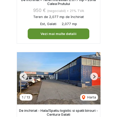
Calea Prutului
950 €
(negociabil) + 21% TVA
Teren de 2,077 mp de închiriat
Est, Galati
2,077 mp
Vezi mai multe detalii
Previous
Next
1
/
13
Harta
De inchiriat - Hala/Spatiu logistic si spatii birouri -
Centura Galati