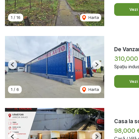
Vezi
1
/
16
Harta
De Vanzar
310,000
Spațiu indus
Previous
Next
Vezi
1
/
6
Harta
Casa la so
98,000 
Casă / Vilă