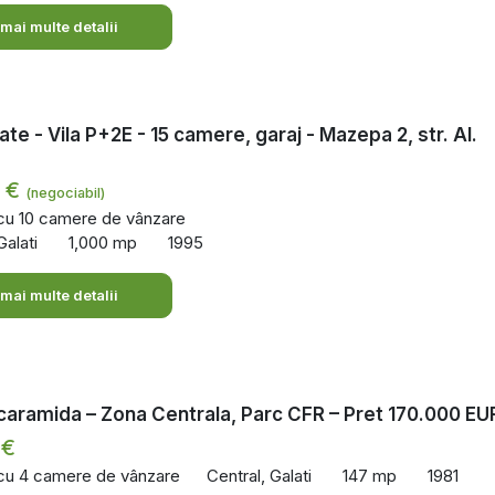
 mai multe detalii
ate - Vila P+2E - 15 camere, garaj - Mazepa 2, str. Al.
0 €
(negociabil)
 cu 10 camere de vânzare
alati
1,000 mp
1995
 mai multe detalii
caramida – Zona Centrala, Parc CFR – Pret 170.000 EU
 €
 cu 4 camere de vânzare
Central, Galati
147 mp
1981