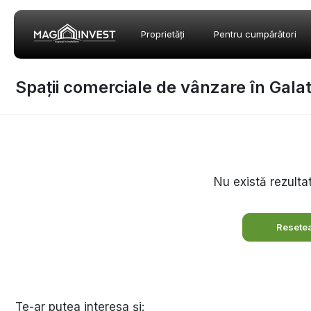
Proprietăți
Pentru cumpărători
Spații comerciale de vânzare în Galati
Nu există rezulta
Resetea
Te-ar putea interesa și: