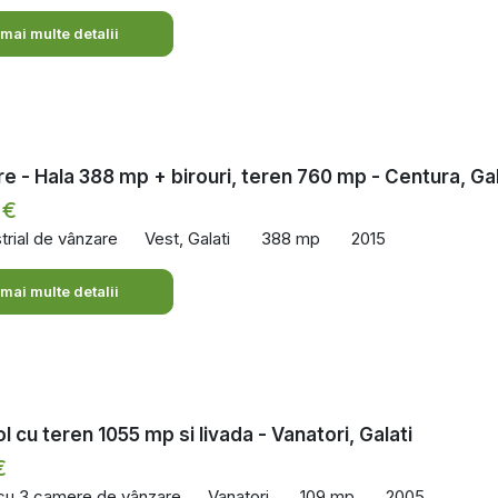
 mai multe detalii
e - Hala 388 mp + birouri, teren 760 mp - Centura, Gal
 €
trial de vânzare
Vest, Galati
388 mp
2015
 mai multe detalii
l cu teren 1055 mp si livada - Vanatori, Galati
€
 cu 3 camere de vânzare
Vanatori
109 mp
2005