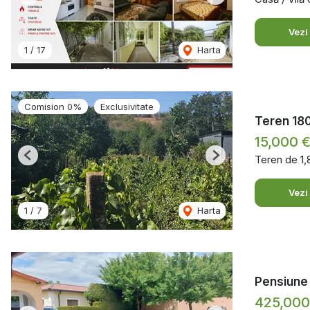
Previous
Next
Vezi
1
/
17
Harta
Comision 0%
Exclusivitate
Teren 180
15,000 
Teren de 1
Previous
Next
Vezi
1
/
7
Harta
Pensiune 
425,00