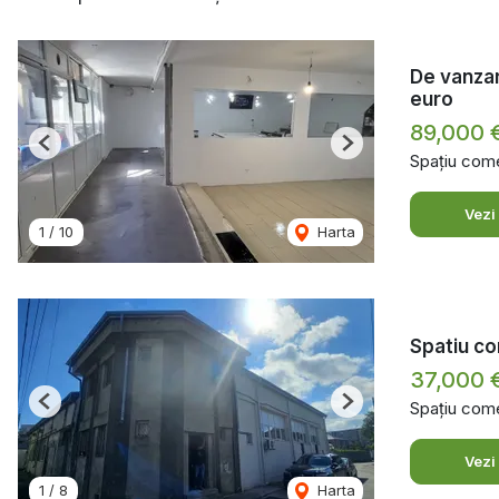
De vanzar
euro
89,000 
Previous
Next
Spațiu come
Vezi
1
/
10
Harta
Spatiu com
37,000 
Spațiu come
Previous
Next
Vezi
1
/
8
Harta