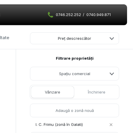
t
0746.252.252
/
0740.949.871
ltate
Preț descrescător
Filtrare proprietăți
Spațiu comercial
Vânzare
Închiriere
I. C. Frimu (zonă în Galati)