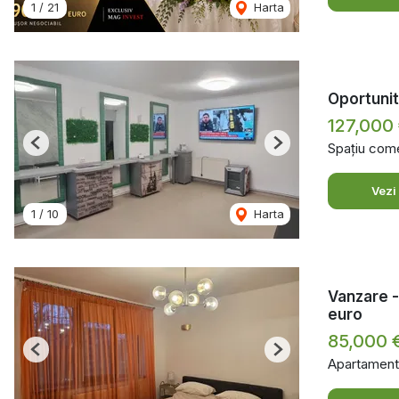
1
/
21
Harta
Oportunita
127,000
Spațiu come
Previous
Next
Vezi
1
/
10
Harta
Vanzare -
euro
85,000 
Previous
Next
Apartament