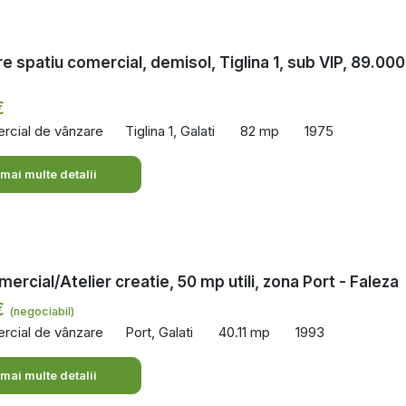
e spatiu comercial, demisol, Tiglina 1, sub VIP, 89.000
€
rcial de vânzare
Tiglina 1, Galati
82 mp
1975
 mai multe detalii
ercial/Atelier creatie, 50 mp utili, zona Port - Faleza
€
(negociabil)
rcial de vânzare
Port, Galati
40.11 mp
1993
 mai multe detalii