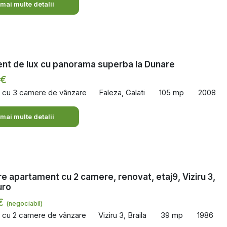
 mai multe detalii
nt de lux cu panorama superba la Dunare
 €
 cu 3 camere de vânzare
Faleza, Galati
105 mp
2008
 mai multe detalii
e apartament cu 2 camere, renovat, etaj9, Viziru 3,
uro
 €
(negociabil)
 cu 2 camere de vânzare
Viziru 3, Braila
39 mp
1986