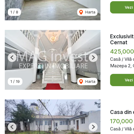
Vezi
1
/
8
Harta
Exclusivit
Cernat
425,00
Casă / Vilă
Previous
Next
Mazepa 2, G
Vezi
1
/
19
Harta
Casa din 
170,000
Casă / Vilă
Previous
Next