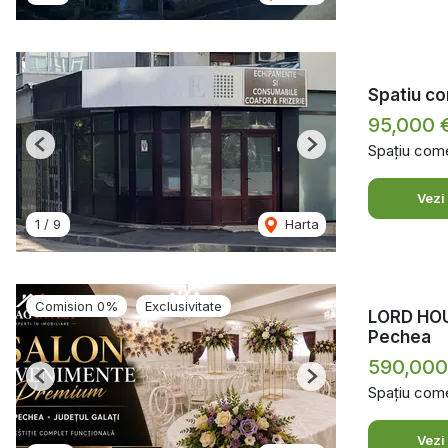
Spatiu co
95,000 
Spațiu come
Previous
Next
Vezi
1
/
9
Harta
Comision 0%
Exclusivitate
LORD HOU
Pechea
590,000
Previous
Next
Spațiu come
Vezi