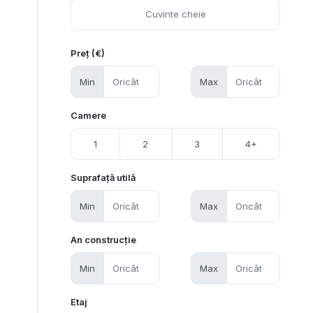
Preț (€)
Min
Max
Camere
1
2
3
4+
Suprafață utilă
Min
Max
An construcție
Min
Max
Etaj