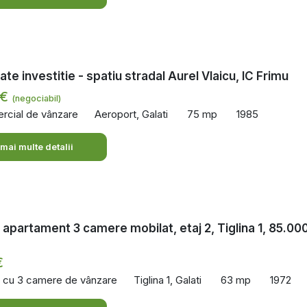
te investitie - spatiu stradal Aurel Vlaicu, IC Frimu
 €
(negociabil)
rcial de vânzare
Aeroport, Galati
75 mp
1985
 mai multe detalii
 apartament 3 camere mobilat, etaj 2, Tiglina 1, 85.00
€
 cu 3 camere de vânzare
Tiglina 1, Galati
63 mp
1972