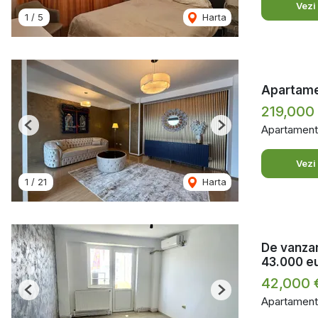
Vezi
1
/
5
Harta
Apartame
219,000
Apartament
Previous
Next
Vezi
1
/
21
Harta
De vanzar
43.000 e
42,000
Previous
Next
Apartament