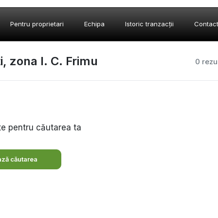
Pentru proprietari
Echipa
Istoric tranzacții
Contac
, zona I. C. Frimu
0 rezu
te pentru căutarea ta
ză căutarea