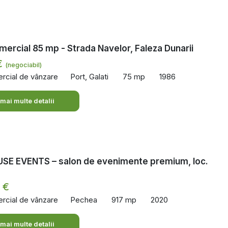
mercial 85 mp - Strada Navelor, Faleza Dunarii
€
(negociabil)
rcial de vânzare
Port, Galati
75 mp
1986
 mai multe detalii
SE EVENTS – salon de evenimente premium, loc.
 €
rcial de vânzare
Pechea
917 mp
2020
 mai multe detalii